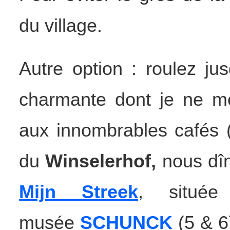
du village.
Autre option : roulez j
charmante dont je ne m
aux innombrables cafés (
du
Winselerhof,
nous dî
Mijn Streek
, situé
musée
SCHUNCK
(5 & 6