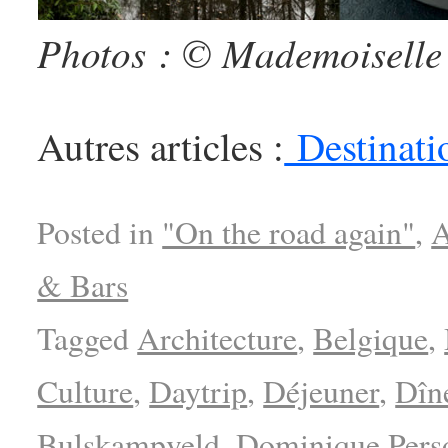
Photos : © Mademoiselle 
Autres articles :
Destinati
Posted in
"On the road again"
,
A
& Bars
Tagged
Architecture
,
Belgique
,
Culture
,
Daytrip
,
Déjeuner
,
Dîn
Bulskampveld
,
Dominique Pers