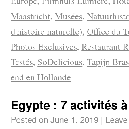
Europe
,
Filmhuis Lumière
,
Hot
Maastricht
,
Musées
,
Natuurhist
d'histoire naturelle)
,
Office du 
Photos Exclusives
,
Restaurant 
Testés
,
SoDelicious
,
Tapijn Bras
end en Hollande
Egypte : 7 activités à
Posted on
June 1, 2019
|
Leave