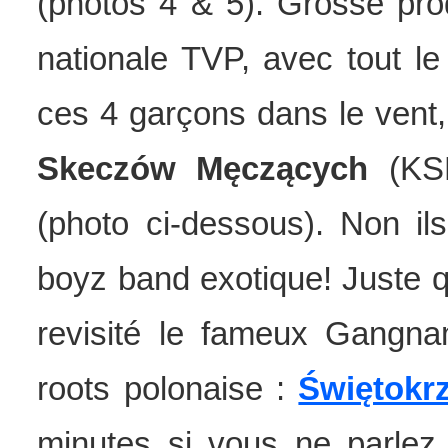
(photos 4 & 5). Grosse pro
nationale TVP, avec tout le
ces 4 garçons dans le vent
Skeczów Męczących
(KSM
(photo ci-dessous). Non i
boyz band exotique! Juste q
revisité le fameux Gangn
roots polonaise :
Świętokrz
minutes si vous ne parlez 