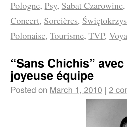
Pologne
,
Psy
,
Sabat Czarowinc
Concert
,
Sorcières
,
Świętokrzys
Polonaise
,
Tourisme
,
TVP
,
Voya
“Sans Chichis” avec 
joyeuse équipe
Posted on
March 1, 2010
|
2 co