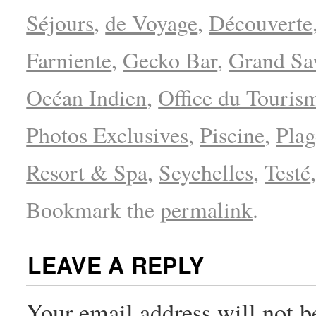
Séjours
,
de Voyage
,
Découverte
Farniente
,
Gecko Bar
,
Grand Sa
Océan Indien
,
Office du Touris
Photos Exclusives
,
Piscine
,
Plag
Resort & Spa
,
Seychelles
,
Testé
Bookmark the
permalink
.
LEAVE A REPLY
Your email address will not b