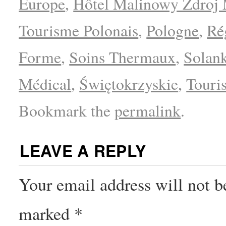
Europe
,
Hôtel Malinowy Zdroj 
Tourisme Polonais
,
Pologne
,
Ré
Forme
,
Soins Thermaux
,
Solan
Médical
,
Świętokrzyskie
,
Touri
Bookmark the
permalink
.
LEAVE A REPLY
Your email address will not b
marked
*